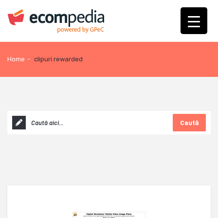
Home
-
clipuri rewarded
Caută