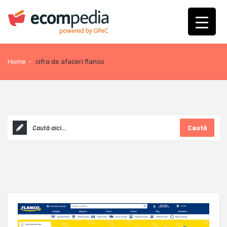
Home
-
cifra de afaceri flanco
Caută