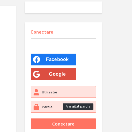
Conectare
Facebook
Google
Am uitat parola