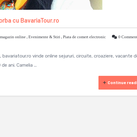
orba cu BavariaTour.ro
 magazin online
,
Evenimente & Stiri
,
Piata de comert electronic
0 Commen
variatour.ro vinde online sejururi, circuite, croaziere, vacante d
de ani. Camelia ...
Continue read