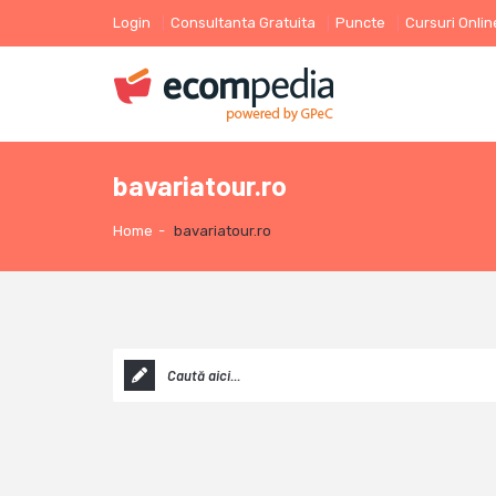
Login
Consultanta Gratuita
Puncte
Cursuri Onlin
bavariatour.ro
Home
-
bavariatour.ro