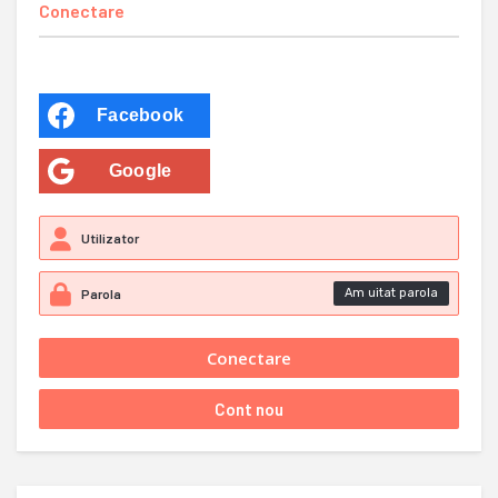
Conectare
Facebook
Google
Am uitat parola