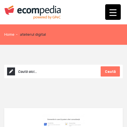
Home
-
atelierul digital
Caută