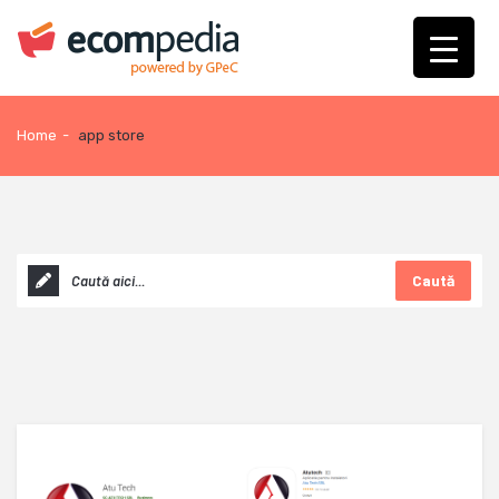
Home
-
app store
Caută