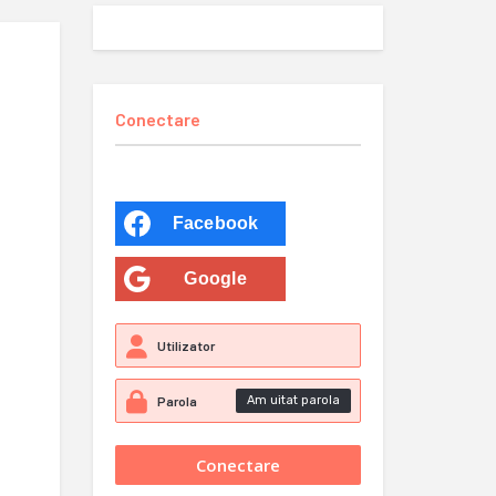
Conectare
Facebook
Google
Am uitat parola