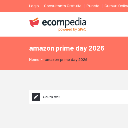
Login
Consultanta Gratuita
Puncte
Cursuri Onlin
amazon prime day 2026
Home
-
amazon prime day 2026