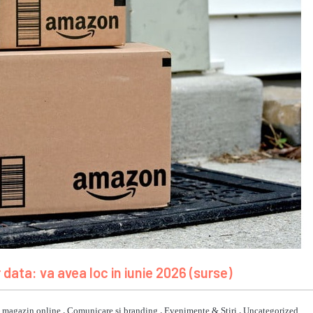
data: va avea loc in iunie 2026 (surse)
 magazin online
,
Comunicare si branding
,
Evenimente & Stiri
,
Uncategorized