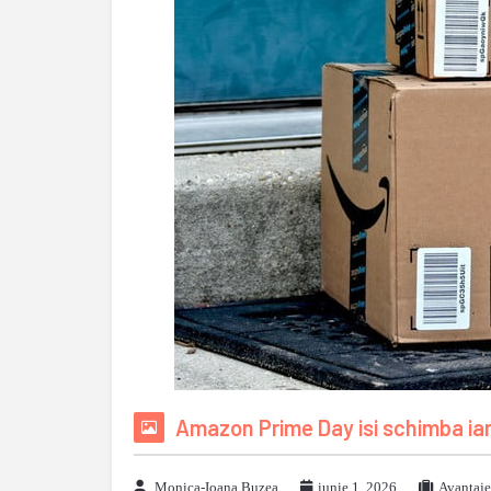
Amazon Prime Day isi schimba iar 
Monica-Ioana Buzea
iunie 1, 2026
Avantaje