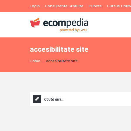
Login
Consultanta Gratuita
Puncte
Cursuri Onlin
accesibilitate site
Home
-
accesibilitate site