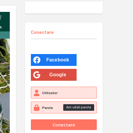
Conectare
Facebook
Google
Am uitat parola