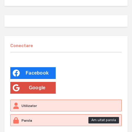
Conectare
Facebook
Google
Am uitat parola