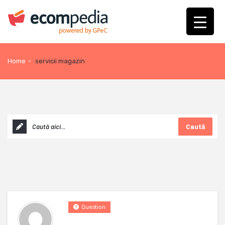
Home
-
servicii magazin
Caută
Question