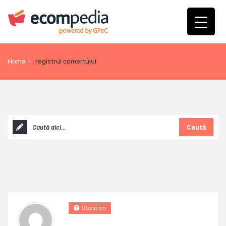
Home
-
registrul comertului
Caută
Question