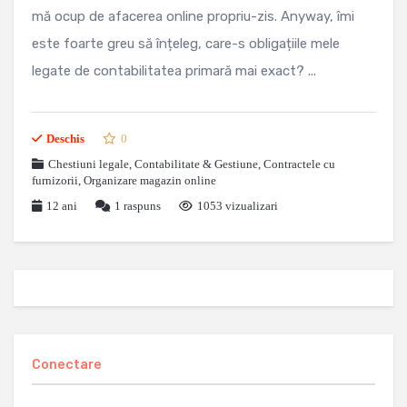
mă ocup de afacerea online propriu-zis. Anyway, îmi
este foarte greu să înțeleg, care-s obligațiile mele
legate de contabilitatea primară mai exact? ...
Deschis
0
Chestiuni legale
,
Contabilitate & Gestiune
,
Contractele cu
furnizorii
,
Organizare magazin online
12 ani
1
raspuns
1053 vizualizari
Conectare