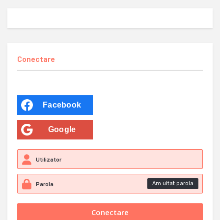
Conectare
Facebook
Google
Am uitat parola