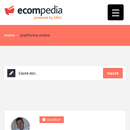
Home
-
platforma online
Caută
Question