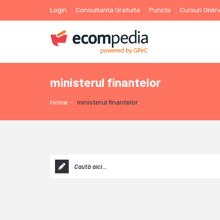
Login
Consultanta Gratuita
Puncte
Cursuri Onlin
ministerul finantelor
Home
-
ministerul finantelor