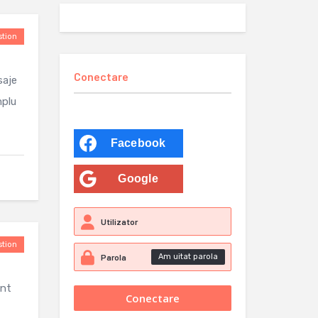
tion
Conectare
saje
mplu
Facebook
Google
tion
Am uitat parola
ent