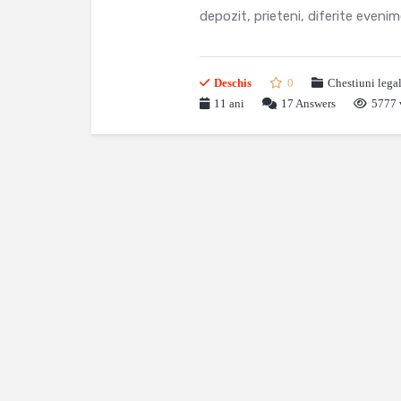
depozit, prieteni, diferite evenim
Deschis
0
Chestiuni lega
11 ani
17
Answers
5777 