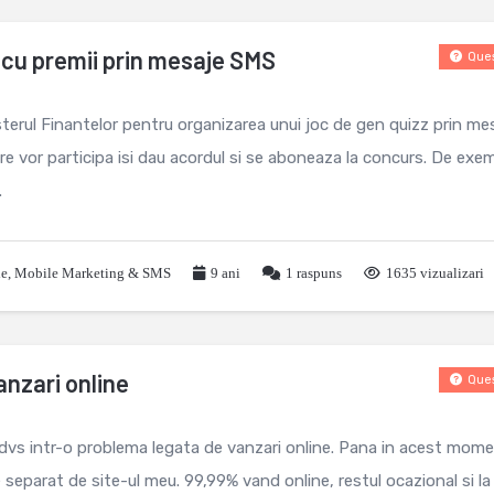
 cu premii prin mesaje SMS
Ques
sterul Finantelor pentru organizarea unui joc de gen quizz prin me
are vor participa isi dau acordul si se aboneaza la concurs. De exe
.
le
,
Mobile Marketing & SMS
9 ani
1
raspuns
1635 vizualizari
anzari online
Ques
dvs intr-o problema legata de vanzari online. Pana in acest mom
separat de site-ul meu. 99,99% vand online, restul ocazional si la