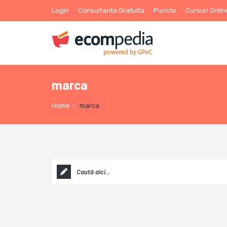
Login
Consultanta Gratuita
Puncte
Cursuri Onlin
marca
Home
-
marca