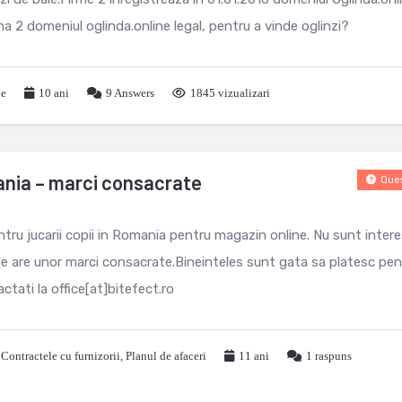
ma 2 domeniul oglinda.online legal, pentru a vinde oglinzi?
le
10 ani
9
Answers
1845 vizualizari
ania – marci consacrate
Ques
tru jucarii copii in Romania pentru magazin online. Nu sunt inter
 cele are unor marci consacrate.Bineinteles sunt gata sa platesc pe
ctati la office[at]bitefect.ro
,
Contractele cu furnizorii
,
Planul de afaceri
11 ani
1
raspuns