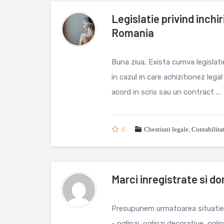
Legislatie privind inchi
Romania
Buna ziua, Exista cumva legislati
in cazul in care achizitionez lega
acord in scris sau un contract ...
0
Chestiuni legale
,
Contabilita
Marci inregistrate si do
Presupunem urmatoarea situatie:F
- oglinzi, oglinzi decorative, ogl