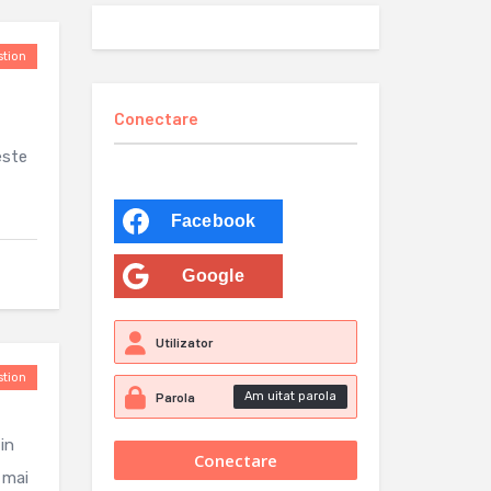
tion
Conectare
este
Facebook
Google
tion
Am uitat parola
in
 mai