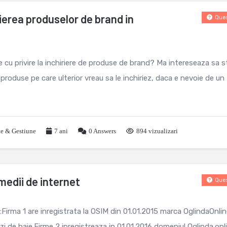
rierea produselor de brand in
Ques
e cu privire la inchiriere de produse de brand? Ma intereseaza sa st
l produse pe care ulterior vreau sa le inchiriez, daca e nevoie de un
te & Gestiune
7 ani
0
Answers
894 vizualizari
medii de internet
Ques
irma 1 are inregistrata la OSIM din 01.01.2015 marca OglindaOnlin
inzi de baie.Firme 2 inregistreaza in 01.01.2016 domeniul Oglinda.onl