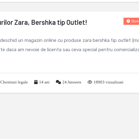
ilor Zara, Bershka tip Outlet!
Ques
 deschid un magazin online cu produse zara bershka tip outlet (m
te daca am nevoie de licenta sau ceva special pentru comercializ
,
Chestiuni legale
14 ani
24
Answers
18903 vizualizari