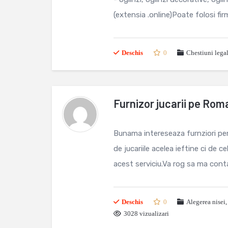
(extensia .online)Poate folosi fir
Deschis
0
Chestiuni lega
Furnizor jucarii pe Rom
Bunama intereseaza furnziori pen
de jucariile acelea ieftine ci de
acest serviciu.Va rog sa ma conta
Deschis
0
Alegerea nisei
3028 vizualizari