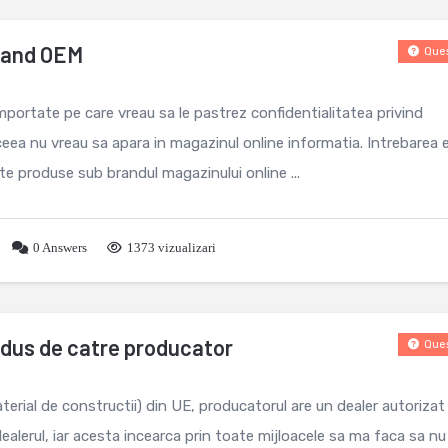
rand OEM
Ques
mportate pe care vreau sa le pastrez confidentialitatea privind
ceea nu vreau sa apara in magazinul online informatia. Intrebarea 
e produse sub brandul magazinului online ...
0
Answers
1373 vizualizari
odus de catre producator
Ques
rial de constructii) din UE, producatorul are un dealer autorizat 
ealerul, iar acesta incearca prin toate mijloacele sa ma faca sa nu