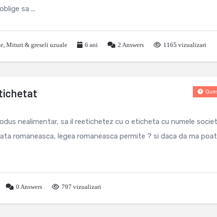
lige sa ...
le
,
Mituri & greseli uzuale
6 ani
2
Answers
1165 vizualizari
tichetat
Ques
odus nealimentar, sa il reetichetez cu o eticheta cu numele societ
 piata romaneasca, legea romaneasca permite ? si daca da ma poa
0
Answers
797 vizualizari