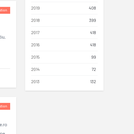
2019
408
tion
2018
399
2017
418
iu,
2016
418
2015
99
2014
72
2013
132
tion
e.ro
ine