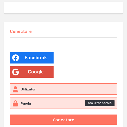
Conectare
Facebook
Google
Am uitat parola