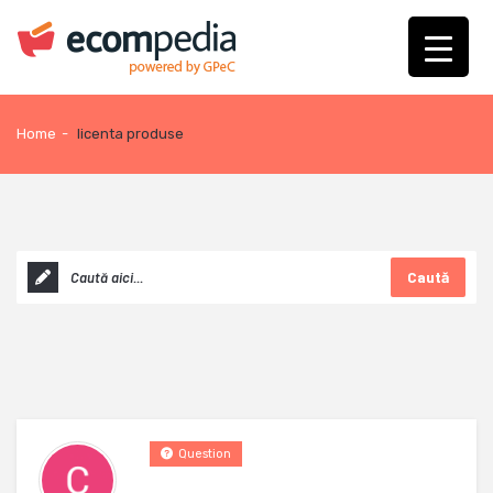
Home
-
licenta produse
Caută
Question