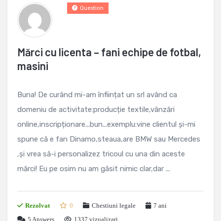
Question
Mărci cu licenta – fani echipe de fotbal,
masini
Buna! De curând mi-am înființat un srl având ca
domeniu de activitate:producție textile,vânzări
online,inscripționare...bun...exemplu:vine clientul și-mi
spune că e fan Dinamo,steaua,are BMW sau Mercedes
,și vrea să-i personalizez tricoul cu una din aceste
mărci! Eu pe osim nu am găsit nimic clar,dar ...
Rezolvat
0
Chestiuni legale
7 ani
5
Answers
1337 vizualizari