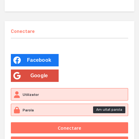
Conectare
Facebook
Google
Am uitat parola