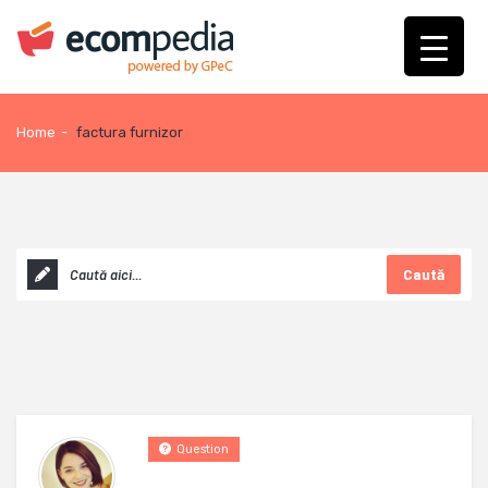
Home
-
factura furnizor
Caută
Question