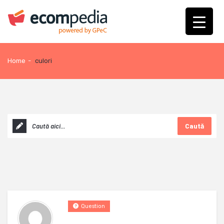
Home
-
culori
Caută
Question