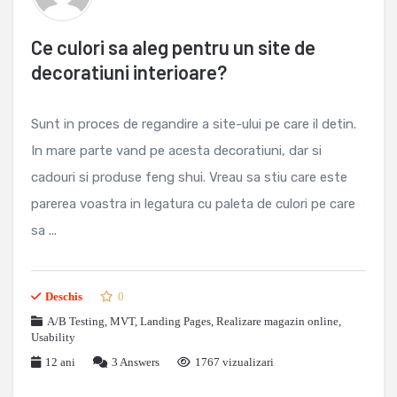
Ce culori sa aleg pentru un site de
decoratiuni interioare?
Sunt in proces de regandire a site-ului pe care il detin.
In mare parte vand pe acesta decoratiuni, dar si
cadouri si produse feng shui. Vreau sa stiu care este
parerea voastra in legatura cu paleta de culori pe care
sa ...
Deschis
0
A/B Testing, MVT
,
Landing Pages
,
Realizare magazin online
,
Usability
12 ani
3
Answers
1767 vizualizari