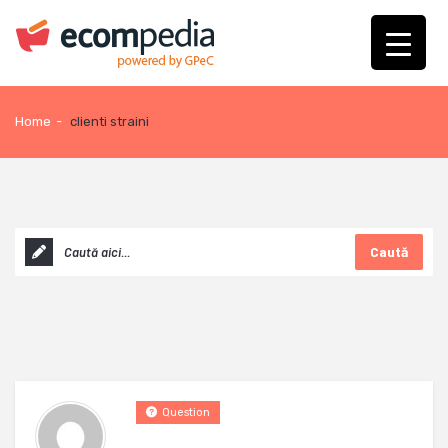
Home
-
clienti straini
Caută
Question