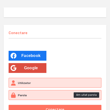
Conectare
Facebook
Google
Am uitat parola