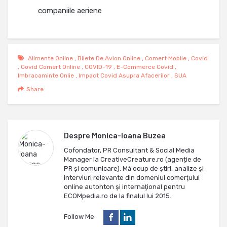
companiile aeriene
Alimente Online
,
Bilete De Avion Online
,
Comert Mobile
,
Covid
,
Covid Comert Online
,
COVID-19
,
E-Commerce Covid
,
Imbracaminte Onlie
,
Impact Covid Asupra Afacerilor
,
SUA
Share
Despre
Monica-Ioana Buzea
Cofondator, PR Consultant & Social Media
Manager la CreativeCreature.ro (agenție de
PR și comunicare). Mă ocup de ştiri, analize și
interviuri relevante din domeniul comerţului
online autohton şi internaţional pentru
ECOMpedia.ro de la finalul lui 2015.
Follow Me