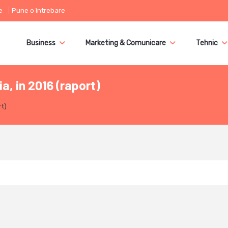
e
Pune o întrebare
Business
Marketing & Comunicare
Tehnic
, in 2016 (raport)
rt)