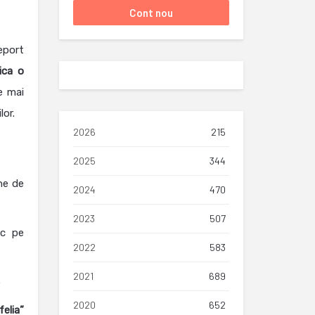
eport
ica o
ce mai
lor.
2026
215
2025
344
ne de
2024
470
2023
507
ic pe
2022
583
2021
689
5
2020
652
felia”