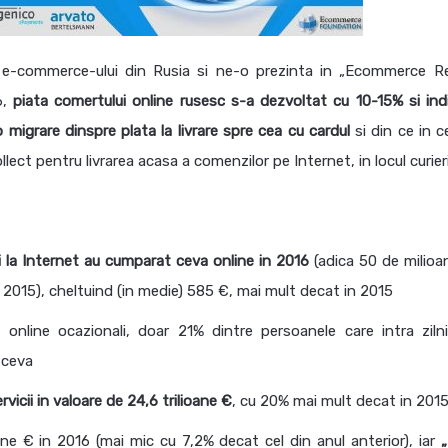
a e-commerce-ului din Rusia si ne-o prezinta in „Ecommerce R
6,
piata comertului online rusesc s-a dezvoltat cu 10-15% si ind
 o migrare dinspre plata la livrare spre cea cu cardul
si din ce in 
lect pentru livrarea acasa a comenzilor pe Internet, in locul curieri
i la Internet au cumparat ceva online in 2016
(adica 50 de milioa
 2015), cheltuind (in medie) 585 €, mai mult decat in 2015
 online ocazionali, doar 21% dintre persoanele care intra ziln
 ceva
rvicii in valoare de 24,6 trilioane €
, cu 20% mai mult decat in 201
ane € in 2016 (mai mic cu 7,2% decat cel din anul anterior), iar
„