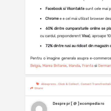
Facebook
si
Vkontakte
sunt cele mai p
Chrome
e e cel mai utilzat browser de
60% dintre cumparaturile online se pla
cu cardul, preponderent
Visa
), aproape 10
72% dintre rusi au ridicat din magazin
Pentru o imagine generala asupra e-commerce-ul
Belgia
,
Marea Britanie
,
Irlanda
,
Franta
si
German
Aliexpress
,
Click & Collect
,
Comert Transfrontali
Share
Despre
pr [ @ ] ecompedia ro