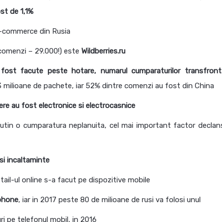
st de 1,1%
 e-commerce din Rusia
 comenzi – 29.000!) este
Wildberries.ru
 fost facute peste hotare, numarul
cumparaturilor
transfronta
33 milioane de pachete, iar 52% dintre comenzi au fost din China
ere au fost electronice si electrocasnice
putin o cumparatura neplanuita, cel mai important factor declan
si incaltaminte
etail-ul online s-a facut pe dispozitive mobile
tphone
, iar in 2017 peste 80 de milioane de rusi va folosi unul
i pe telefonul mobil, in 2016