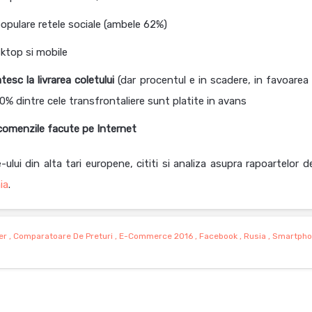
opulare retele sociale (ambele 62%)
sktop si mobile
tesc la livrarea
coletului
(dar procentul e in scadere, in favoarea p
0% dintre cele transfrontaliere sunt platite in avans
 comenzile facute pe Internet
ui din alta tari europene, cititi si analiza asupra rapoartelor d
ia
.
er
,
Comparatoare De Preturi
,
E-Commerce 2016
,
Facebook
,
Rusia
,
Smartpho