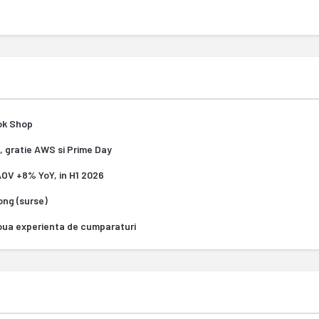
Tok Shop
, gratie AWS si Prime Day
 AOV +8% YoY, in H1 2026
Kong (surse)
oua experienta de cumparaturi