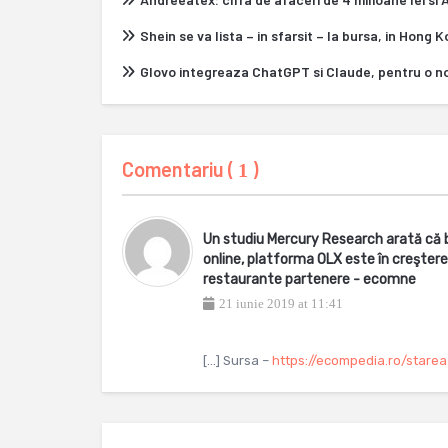
Shein se va lista – in sfarsit – la bursa, in Hong 
Glovo integreaza ChatGPT si Claude, pentru o n
Comentariu (
)
1
Un studiu Mercury Research arată că bi
online, platforma OLX este în creştere
restaurante partenere - ecomne
21 iunie 2019 at 11:41
[…] Sursa –
https://ecompedia.ro/stare