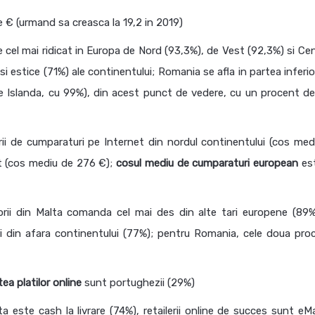
e € (urmand sa creasca la 19,2 in 2019)
 cel mai ridicat in Europa de Nord (93,3%), de Vest (92,3%) si Cen
i estice (71%) ale continentului; Romania se afla in partea inferio
de Islanda, cu 99%), din acest punct de vedere, cu un procent d
ii de cumparaturi pe Internet din nordul continentului (cos med
st (cos mediu de 276 €);
cosul mediu de cumparaturi
european
es
orii din Malta comanda cel mai des din alte tari europene (89%)
 din afara continentului (77%); pentru Romania, cele doua pro
ea platilor online
sunt portughezii (29%)
a este cash la livrare (74%), retailerii online de succes sunt eMa