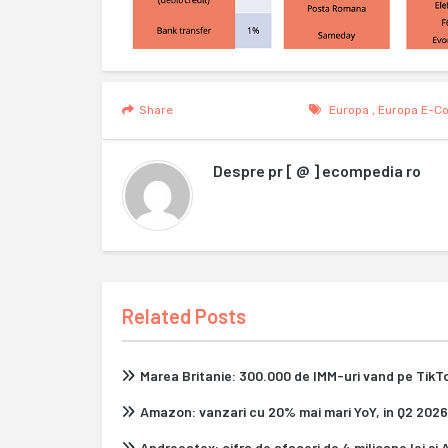
Share
Europa
,
Europa E-C
Despre
pr [ @ ] ecompedia ro
Related Posts
Marea Britanie: 300.000 de IMM-uri vand pe Tik
Amazon: vanzari cu 20% mai mari YoY, in Q2 2026
Andreeatex: cifra de afaceri de 4 milioane lei si