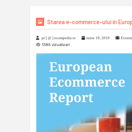
Starea e-commerce-ului in Europa
pr [ @ ] ecompedia ro
iunie 19, 2019
Evenim
1385 vizualizari