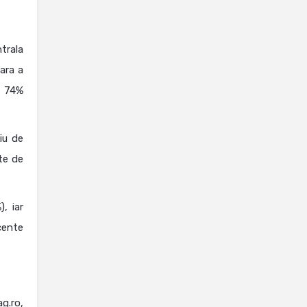
trala
ara a
e 74%
iu de
te de
, iar
cente
g.ro,