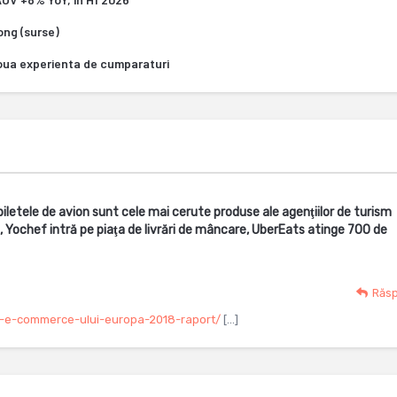
Kong (surse)
oua experienta de cumparaturi
letele de avion sunt cele mai cerute produse ale agenţiilor de turism
, Yochef intră pe piaţa de livrări de mâncare, UberEats atinge 700 de
Răs
a-e-commerce-ului-europa-2018-raport/
[…]