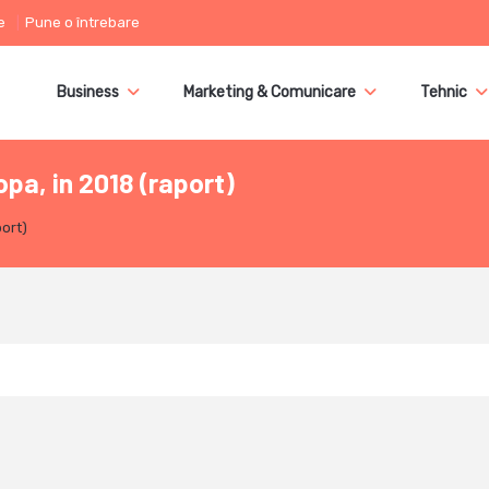
e
Pune o întrebare
Business
Marketing & Comunicare
Tehnic
pa, in 2018 (raport)
ort)