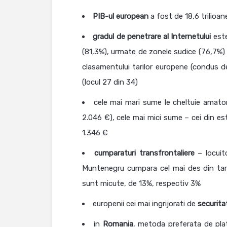
PIB-ul european
a fost de 18,6 trilioan
gradul de penetrare al Internetului
este
(81,3%), urmate de zonele sudice (76,7%) s
clasamentului tarilor europene (condus 
(locul 27 din 34)
cele mai mari sume le cheltuie amator
2.046 €), cele mai mici sume – cei din e
1.346 €
cumparaturi
transfrontaliere
– locuit
Muntenegru cumpara cel mai des din tari
sunt micute, de 13%, respectiv 3%
europenii cei mai ingrijorati de
securitat
in
Romania
, metoda preferata de plat