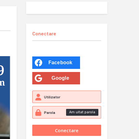
Conectare
Facebook
Google
Am uitat parola