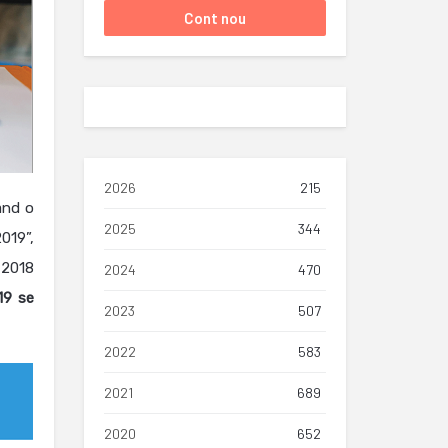
2026
215
and o
2025
344
019”,
 2018
2024
470
19 se
2023
507
2022
583
2021
689
2020
652