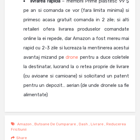
livrarea rapida
– membrii Prime plastesc 99 $
pe an si comanda ce vor (fara limita minima) si
primesc acasa gratuit comanda in 2 zile; si alti
retaileri ofera livrarea produselor comandate
online la ei repede, dar Amazon a fost mereu mai
rapid cu 2-3 zile si lucreaza la mentinerea acestui
avantaj mizand pe
drone
pentru a duce coletele
la destinatar, lucrand la o retea proprie de livrare
(cu avioane si camioane) si solicitand un patent
pentru un depozit… aerian (de unde dronele sa fie
alimentate)
Amazon
,
Butoane De Cumparare
,
Dash
,
Livrare
,
Reducerea
Frictiunii
Share