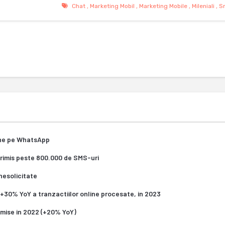
Chat
,
Marketing Mobil
,
Marketing Mobile
,
Mileniali
,
S
ine pe WhatsApp
trimis peste 800.000 de SMS-uri
nesolicitate
 +30% YoY a tranzactiilor online procesate, in 2023
smise in 2022 (+20% YoY)