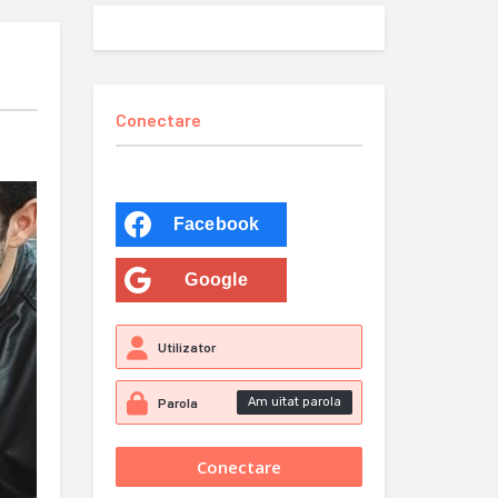
Conectare
Facebook
Google
Am uitat parola