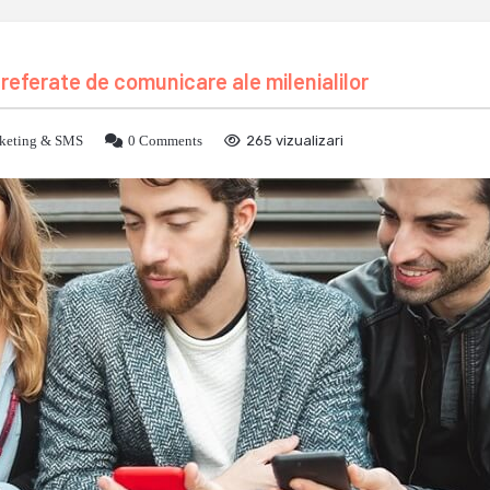
preferate de comunicare ale milenialilor
keting & SMS
0 Comments
265 vizualizari