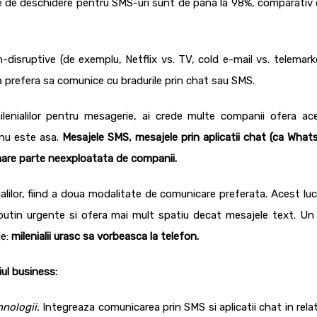
e de deschidere pentru SMS-uri sunt de pana la 98%, comparativ 
n-disruptive (de exemplu, Netflix vs. TV, cold e-mail vs. telemark
ca prefera sa comunice cu bradurile prin chat sau SMS.
enialilor pentru mesagerie, ai crede multe companii ofera ac
a nu este asa.
Mesajele SMS, mesajele prin aplicatii chat (ca What
mare parte neexploatata de companii.
alilor, fiind a doua modalitate de comunicare preferata. Acest luc
 putin urgente si ofera mai mult spatiu decat mesajele text.
Un 
je:
milenialii urasc sa vorbeasca la telefon.
iul business:
hnologii.
Integreaza comunicarea prin SMS si aplicatii chat in relat