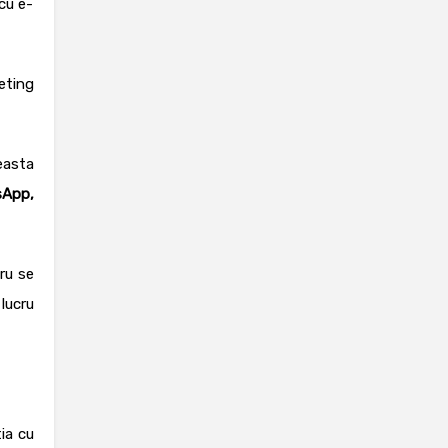
cu e-
eting
easta
sApp,
ru se
lucru
ia cu