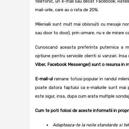
telefonic, un e-mail sau decat Facebook. Ratel
mail-urile, care au o rata de 20%.
Milenialii sunt mult mai obisnuiti cu mesaje no
sau door to door), prin urmare, nu e de mirare 
Cunoscand aceasta preferinta puternica a mil
optiune pentru serviciile clienti si vanzari. Ins
Viber, Facebook Messenger) sunt o resursa in 
E-mail-ul
ramane totusi popular in randul mileni
poate datora faptului ca e-mailurile sunt mai
este sigur, insa, dupa cum arata multiple sonda
Cum te poti folosi de aceste informatii in propr
Adapteaza-te la noile standarde si te