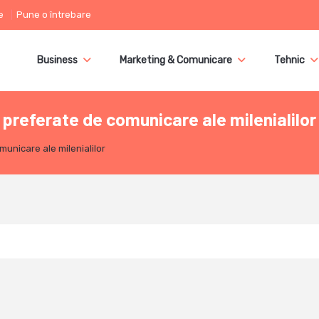
e
Pune o întrebare
Business
Marketing & Comunicare
Tehnic
e preferate de comunicare ale milenialilor
municare ale milenialilor