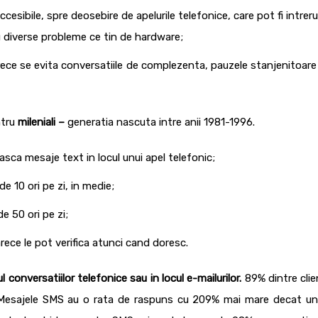
cesibile, spre deosebire de apelurile telefonice, care pot fi intrer
 diverse probleme ce tin de hardware;
ece se evita conversatiile de complezenta, pauzele stanjenitoare 
ntru
m
ileniali –
generatia nascuta intre anii 1981-1996.
asca mesaje text in locul unui apel telefonic;
e 10 ori pe zi, in medie;
e 50 ori pe zi;
ce le pot verifica atunci cand doresc.
 conversatiilor telefonice sau in locul e-mailurilor.
89% dintre clien
 Mesajele SMS au o rata de raspuns cu 209% mai mare decat un