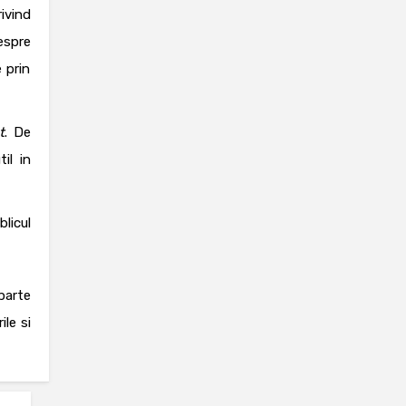
rivind
espre
 prin
t
. De
il in
licul
parte
ile si