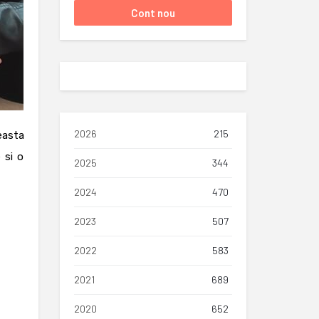
2026
215
easta
e si o
2025
344
2024
470
2023
507
2022
583
2021
689
2020
652