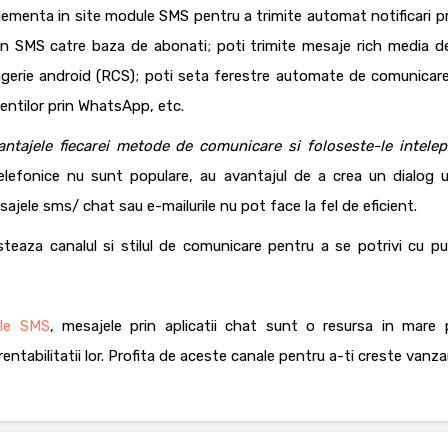
implementa in site module SMS pentru a trimite automat notificari p
rin SMS catre baza de abonati; poti trimite mesaje rich media d
sagerie android (RCS); poti seta ferestre automate de comunicare
entilor prin WhatsApp, etc.
antajele fiecarei metode de comunicare si foloseste-le intelep
telefonice nu sunt populare, au avantajul de a crea un dialog ut
ajele sms/ chat sau e-mailurile nu pot face la fel de eficient.
steaza canalul si stilul de comunicare pentru a se potrivi cu pub
ile SMS
, mesajele prin aplicatii chat sunt o resursa in mare 
entabilitatii lor. Profita de aceste canale pentru a-ti creste vanzar