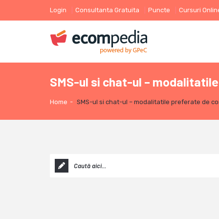
Login
Consultanta Gratuita
Puncte
Cursuri Onlin
SMS-ul si chat-ul – modalitatil
Home
-
SMS-ul si chat-ul – modalitatile preferate de co