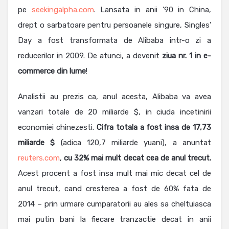
pe
seekingalpha.com
. Lansata in anii ’90 in China,
drept o sarbatoare pentru persoanele singure, Singles’
Day a fost transformata de Alibaba intr-o zi a
reducerilor in 2009. De atunci, a devenit
ziua nr. 1 in e-
commerce din lume
!
Analistii au prezis ca, anul acesta, Alibaba va avea
vanzari totale de 20 miliarde $, in ciuda incetinirii
economiei chinezesti.
Cifra totala a fost insa de 17,73
miliarde $
(adica 120,7 miliarde yuani), a anuntat
reuters.com
,
cu 32% mai mult decat cea de anul trecut.
Acest procent a fost insa mult mai mic decat cel de
anul trecut, cand cresterea a fost de 60% fata de
2014 – prin urmare cumparatorii au ales sa cheltuiasca
mai putin bani la fiecare tranzactie decat in anii