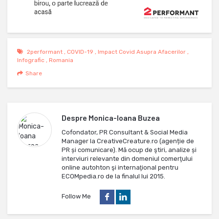
2performant
,
COVID-19
,
Impact Covid Asupra Afacerilor
,
Infografic
,
Romania
Share
Despre
Monica-Ioana Buzea
Cofondator, PR Consultant & Social Media
Manager la CreativeCreature.ro (agenție de
PR și comunicare). Mă ocup de ştiri, analize și
interviuri relevante din domeniul comerţului
online autohton şi internaţional pentru
ECOMpedia.ro de la finalul lui 2015.
Follow Me