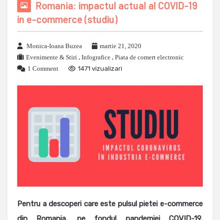
Romania: impactul actual al COVID-19
in e-commerce (studiu)
Monica-Ioana Buzea
martie 21, 2020
Evenimente & Stiri
,
Infografice
,
Piata de comert electronic
1 Comment
1471 vizualizari
Pentru a descoperi care este pulsul pietei e-commerce
din Romania, pe fondul pandemiei COVID-19,