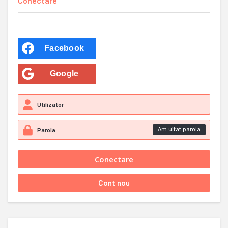
Conectare
Facebook
Google
Am uitat parola