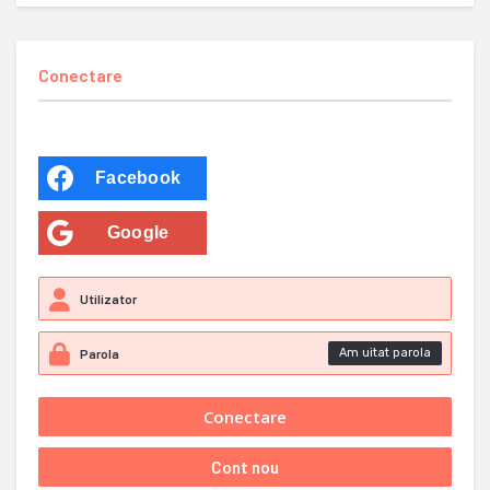
Conectare
Facebook
Google
Am uitat parola