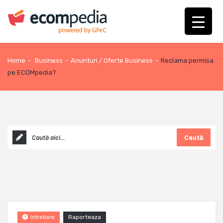
Home
-
Business
-
Anunturi / Oferte Business
-
Reclama permisa
pe ECOMpedia?
Caută
Raporteaza
Intrebare