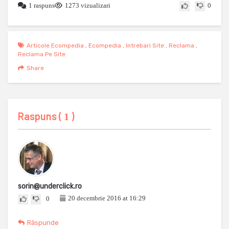
1 raspuns
1273 vizualizari
0
Articole Ecompedia
,
Ecompedia
,
Intrebari Site
,
Reclama
,
Reclama Pe Site
Share
Raspuns (
)
1
sorin@underclick.ro
20 decembrie 2016 at 16:29
0
Răspunde