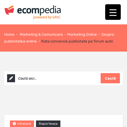
Home
-
Marketing & Comunicare
-
Marketing Online
-
Despre
publicitatea online
-
Rata conversie publicitate pe forum auto
Caută
Raporteaza
Intrebare