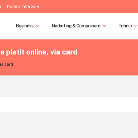
e
Pune o întrebare
Business
Marketing & Comunicare
Tehnic
a platit online, via card
via card