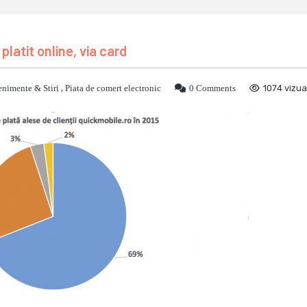
 platit online, via card
nimente & Stiri
,
Piata de comert electronic
0 Comments
1074 vizual