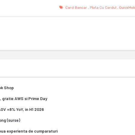
Card Bancar
,
Plata Cu Cardul
,
QuickMob
Tok Shop
, gratie AWS si Prime Day
 AOV +8% YoY, in H1 2026
Kong (surse)
oua experienta de cumparaturi