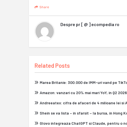
Share
Despre
pr [ @ ] ecompedia ro
Related Posts
Marea Britanie: 300.000 de IMM-uri vand pe Tik
Amazon: vanzari cu 20% mai mari YoY, in Q2 2026
Andreeatex: cifra de afaceri de 4 milioane lei si
Shein se va lista – in sfarsit – la bursa, in Hong 
Glovo integreaza ChatGPT si Claude, pentru o n