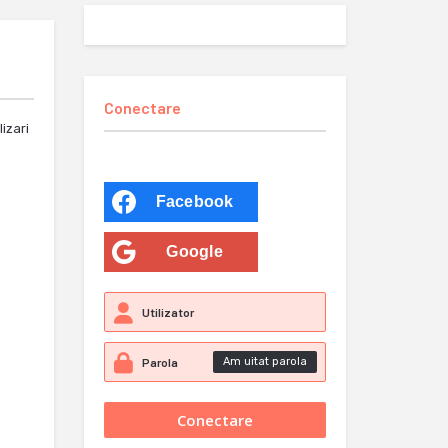
Conectare
izari
Facebook
Google
Am uitat parola