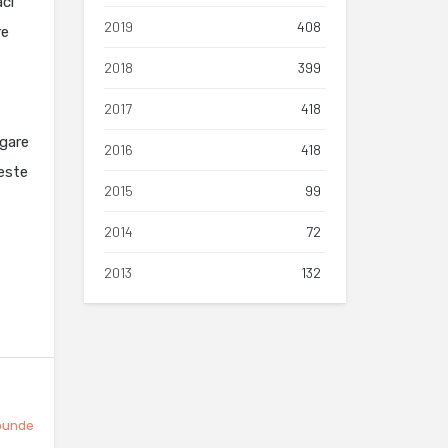
aci
2019
408
re
2018
399
2017
418
egare
2016
418
 este
2015
99
2014
72
2013
132
punde