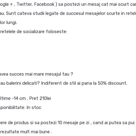
Google + , Twitter, Facebook ) sa postezi un mesaj cat mai scurt ca
au. Sunt cateva studii legate de succesul mesajelor scurte in retel
or lungi.
retelele de socializare foloseste:
 avea succes mai mare mesajul tau ?
au balerini delicati? Indiferent de stil ai pana la 50% discount.
altime -14 cm . Pret 210lei
sponibilitate: In stoc
iere de produs si sa postezi 10 mesaje pe zi , cand ai putea sa pui
rezultate mult mai bune .