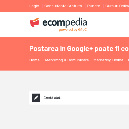
Login
Consultanta Gratuita
Puncte
Cursuri Onlin
Postarea in Google+ poate fi co
Home
-
Marketing & Comunicare
-
Marketing Online
-