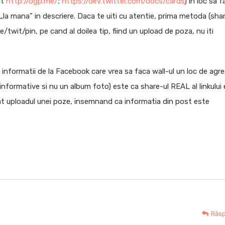
at
http://ogp.me/
;
https://dev.twitter.com/docs/cards
) in loc sa f
 „la mana” in descriere. Daca te uiti cu atentie, prima metoda (sha
e/twit/pin, pe cand al doilea tip, fiind un upload de poza, nu iti
 informatii de la Facebook care vrea sa faca wall-ul un loc de agr
r informative si nu un album foto) este ca share-ul REAL al linkului
at uploadul unei poze, insemnand ca informatia din post este
Răs