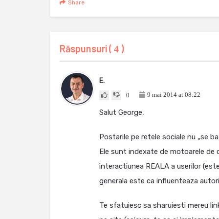
Share
Răspunsuri (
)
4
E.
9 mai 2014 at 08:22
0
Salut George,
Postarile pe retele sociale nu „se ba
Ele sunt indexate de motoarele de ca
interactiunea REALA a userilor (est
generala este ca influenteaza autorit
Te sfatuiesc sa sharuiesti mereu linku