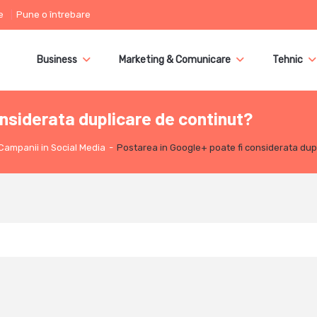
e
Pune o întrebare
Business
Marketing & Comunicare
Tehnic
nsiderata duplicare de continut?
Campanii in Social Media
-
Postarea in Google+ poate fi considerata dup