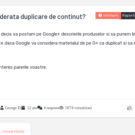
iderata duplicare de continut?
Raport
Intrebare
 decis sa postam pe Google+ descrierile produselor si sa punem li
te daca Google va considera materialul de pe G+ ca duplicat si sa 
teres parerile voastre.
O
George D.
12 ani
4 raspuns
1674 vizualizari
s
,
Social Media