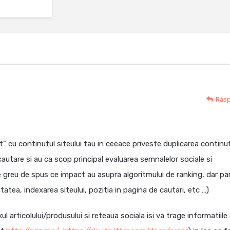
Răs
t” cu continutul siteului tau in ceeace priveste duplicarea continut
utare si au ca scop principal evaluarea semnalelor sociale si
e greu de spus ce impact au asupra algoritmului de ranking, dar pa
atea, indexarea siteului, pozitia in pagina de cautari, etc …)
l articolului/produsului si reteaua sociala isi va trage informatiile