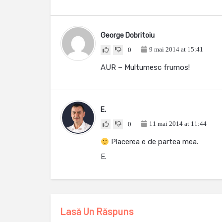
George Dobritoiu
9 mai 2014 at 15:41
0
AUR – Multumesc frumos!
E.
11 mai 2014 at 11:44
0
Placerea e de partea mea.
E.
Lasă Un Răspuns