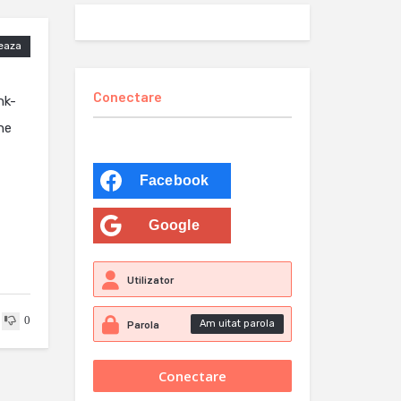
eaza
Conectare
nk-
ne
Facebook
Google
0
Am uitat parola