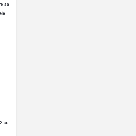
re sa
ele
 2 cu