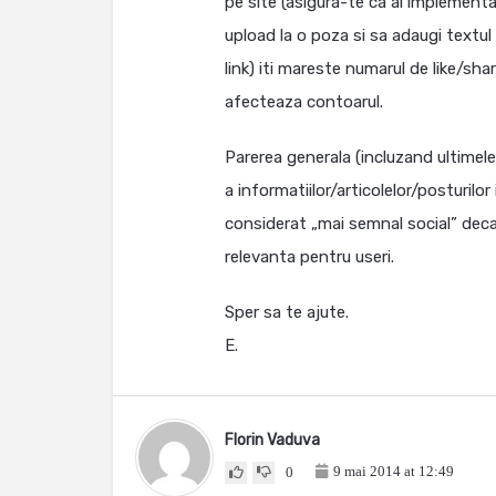
pe site (asigura-te ca ai implement
upload la o poza si sa adaugi textul
link) iti mareste numarul de like/shar
afecteaza contoarul.
Parerea generala (incluzand ultimele
a informatiilor/articolelor/posturilo
considerat „mai semnal social” dec
relevanta pentru useri.
Sper sa te ajute.
E.
Florin Vaduva
9 mai 2014 at 12:49
0