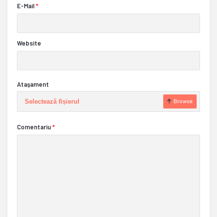
E-Mail
*
Website
Ataşament
Selectează fișierul
Browse
Comentariu
*