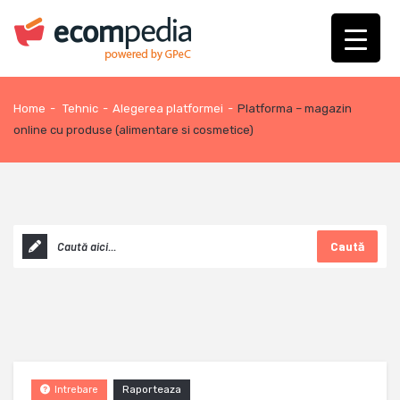
Home
-
Tehnic
-
Alegerea platformei
-
Platforma – magazin
online cu produse (alimentare si cosmetice)
Caută
Raporteaza
Intrebare