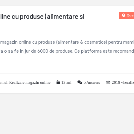
ine cu produse (alimentare si
Ques
 magazin online cu produse (alimentare & cosmetice) pentru mamic
ca o sa fie in jur de 6000 de produse. Ce platforma este recoman
ormei
,
Realizare magazin online
13 ani
5
Answers
2018 vizualiz