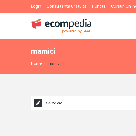
Login
Consultanta Gratuita
Puncte
Cursuri Onlin
mamici
Home
-
mamici