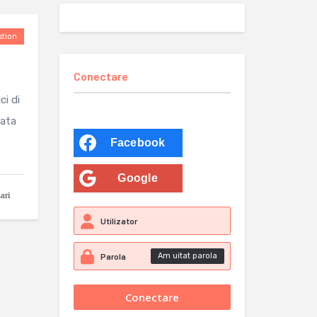
tion
Conectare
i di
data
Facebook
Google
ari
Am uitat parola