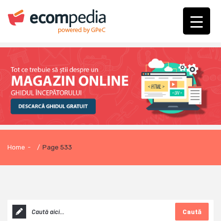
Home
-
/
Page 533
Caută