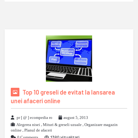
Top 10 greseli de evitat la lansarea
unei afaceri online
pr [ @ ] ecompedia ro
august 5, 2013
Alegerea nisei
,
Mituri & greseli uzuale
,
Organizare magazin
online
,
Planul de afaceri
0 Comments
1390 vizualizari