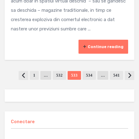
acum doar in spatiul virtual deschid – sau se gandesc
sa deschida – magazine traditionale, in timp ce
cresterea exploziva din comertul electronic a dat
nastere unor previziuni sumbre care ...
Continue reading
1
…
532
533
534
…
541
Conectare