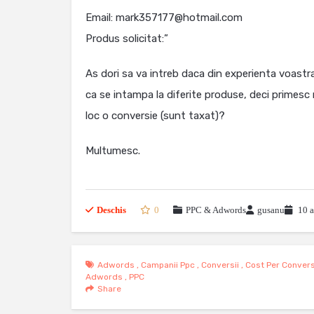
Email: mark357177@hotmail.com
Produs solicitat:”
As dori sa va intreb daca din experienta voast
ca se intampa la diferite produse, deci primes
loc o conversie (sunt taxat)?
Multumesc.
Deschis
0
PPC & Adwords
gusanu
10 a
Adwords
,
Campanii Ppc
,
Conversii
,
Cost Per Convers
Adwords
,
PPC
Share