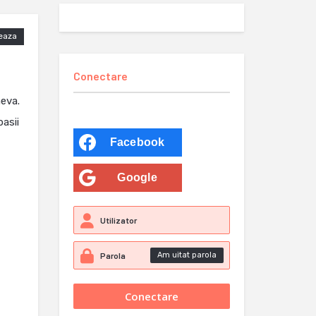
eaza
Conectare
eva.
asii
Facebook
Google
Am uitat parola