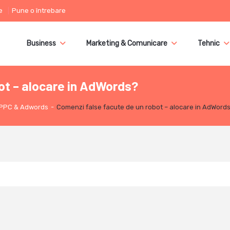
e
Pune o întrebare
Business
Marketing & Comunicare
Tehnic
ot – alocare in AdWords?
PPC & Adwords
-
Comenzi false facute de un robot – alocare in AdWord