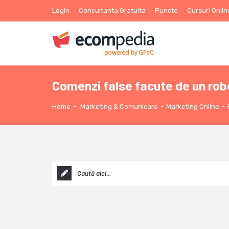
Login
Consultanta Gratuita
Puncte
Cursuri Onlin
Comenzi false facute de un rob
Home
-
Marketing & Comunicare
-
Marketing Online
-