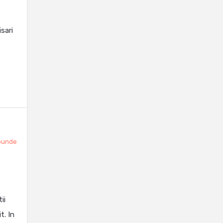
sari
punde
ii
t. In