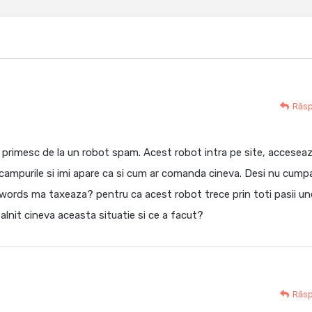
Răs
il primesc de la un robot spam. Acest robot intra pe site, accesea
mpurile si imi apare ca si cum ar comanda cineva. Desi nu cump
words ma taxeaza? pentru ca acest robot trece prin toti pasii un
talnit cineva aceasta situatie si ce a facut?
Răs