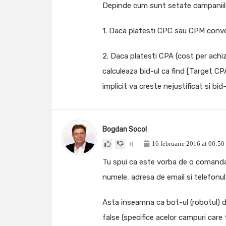
Depinde cum sunt setate campaniil
1. Daca platesti CPC sau CPM conver
2. Daca platesti CPA (cost per achiz
calculeaza bid-ul ca find [Target CPA
implicit va creste nejustificat si bid-
Bogdan Socol
16 februarie 2016 at 00:50
0
Tu spui ca este vorba de o comanda
numele, adresa de email si telefonul
Asta inseamna ca bot-ul (robotul) d
false (specifice acelor campuri car