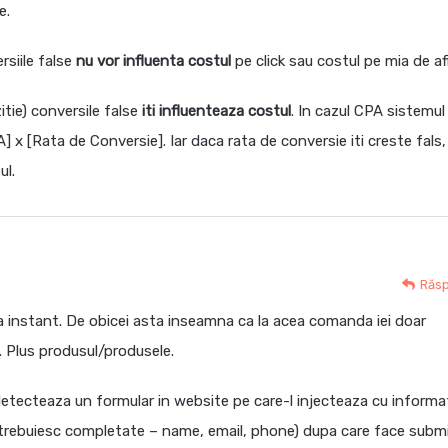
e.
siile false
nu vor influenta costul
pe click sau costul pe mia de afi
itie) conversile false
iti influenteaza costul
. In cazul CPA sistemul
] x [Rata de Conversie]. Iar daca rata de conversie iti creste fals,
ul.
Răs
 instant. De obicei asta inseamna ca la acea comanda iei doar
. Plus produsul/produsele.
etecteaza un formular in website pe care-l injecteaza cu informat
e trebuiesc completate – name, email, phone) dupa care face submi