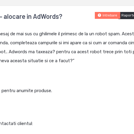
 – alocare in AdWords?
Raport
Intrebare
 mesaj de mai sus cu ghilimele il primesc de la un robot spam. Acest
nda, completeaza campurile si imi apare ca si cum ar comanda cin
ot.. Adwords ma taxeaza? pentru ca acest robot trece prin toti p
ineva aceasta situatie si ce a facut?”
s pentru anumite produse.
tactati clientul: