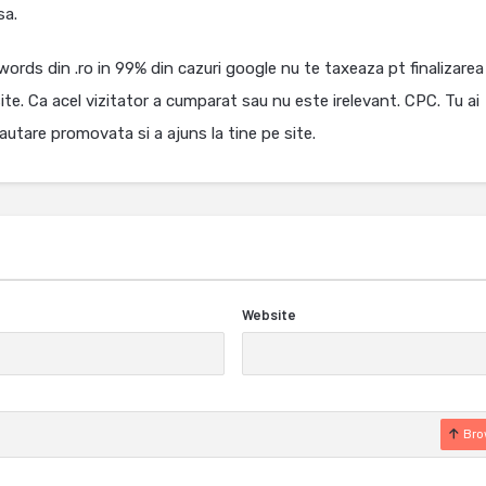
sa.
rds din .ro in 99% din cazuri google nu te taxeaza pt finalizarea
ite. Ca acel vizitator a cumparat sau nu este irelevant. CPC. Tu ai
cautare promovata si a ajuns la tine pe site.
Website
Bro