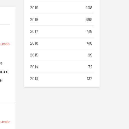
2019
408
2018
399
2017
418
2016
418
punde
2015
99
za
2014
72
ara o
2013
132
ei
punde