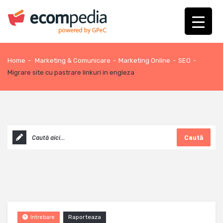
Home
-
Marketing & Comunicare
-
Marketing Online
-
SEO
-
Migrare site cu pastrare linkuri in engleza
Caută
Raporteaza
Intrebare