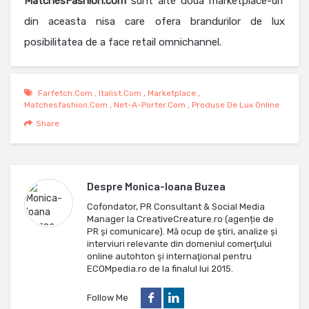
MatchesFashion.com
sunt alte doua marketplace-uri
din aceasta nisa care ofera brandurilor de lux
posibilitatea de a face retail omnichannel.
Farfetch.com
,
Italist.com
,
Marketplace
,
Matchesfashion.com
,
Net-A-Porter.com
,
Produse De Lux Online
Share
Despre
Monica-Ioana Buzea
Cofondator, PR Consultant & Social Media
Manager la CreativeCreature.ro (agenție de
PR și comunicare). Mă ocup de ştiri, analize și
interviuri relevante din domeniul comerţului
online autohton şi internaţional pentru
ECOMpedia.ro de la finalul lui 2015.
Follow Me