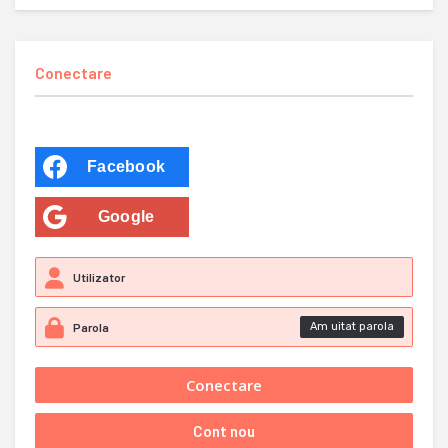
Conectare
Facebook
Google
Am uitat parola