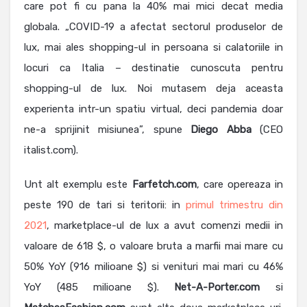
care pot fi cu pana la 40% mai mici decat media
globala. „COVID-19 a afectat sectorul produselor de
lux, mai ales shopping-ul in persoana si calatoriile in
locuri ca Italia – destinatie cunoscuta pentru
shopping-ul de lux. Noi mutasem deja aceasta
experienta intr-un spatiu virtual, deci pandemia doar
ne-a sprijinit misiunea”, spune
Diego
Abba
(CEO
italist.com).
Unt alt exemplu este
Farfetch.com
, care opereaza in
peste 190 de tari si teritorii: in
primul trimestru din
2021
, marketplace-ul de lux a avut comenzi medii in
valoare de 618 $, o valoare bruta a marfii mai mare cu
50% YoY (916 milioane $) si venituri mai mari cu 46%
YoY (485 milioane $).
Net-A-Porter.com
si