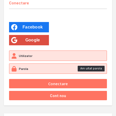
Conectare
Facebook
Google
Am uitat parola