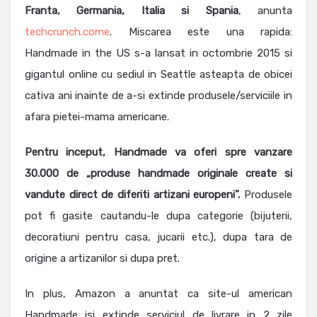
Franta, Germania, Italia si Spania
, anunta
techcrunch.come
. Miscarea este una rapida:
Handmade in the US s-a lansat in octombrie 2015 si
gigantul online cu sediul in Seattle asteapta de obicei
cativa ani inainte de a-si extinde produsele/serviciile in
afara pietei-mama americane.
Pentru inceput, Handmade va oferi spre vanzare
30.000 de „produse handmade originale create si
vandute direct de diferiti artizani europeni”.
Produsele
pot fi gasite cautandu-le dupa categorie (bijuterii,
decoratiuni pentru casa, jucarii etc.), dupa tara de
origine a artizanilor si dupa pret.
In plus, Amazon a anuntat ca site-ul american
Handmade isi extinde serviciul de livrare in 2 zile