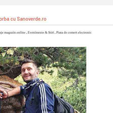
orba cu Sanoverde.ro
aje magazin online
,
Evenimente & Stiri
,
Piata de comert electronic