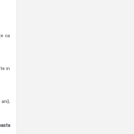
te ca
te in
ani),
easta