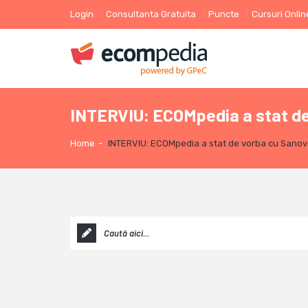
Login
Consultanta Gratuita
Puncte
Cursuri Onlin
INTERVIU: ECOMpedia a stat de
Home
-
INTERVIU: ECOMpedia a stat de vorba cu Sanov