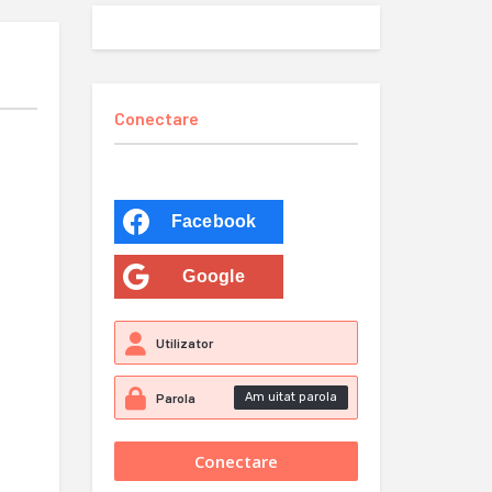
Conectare
Facebook
Google
Am uitat parola