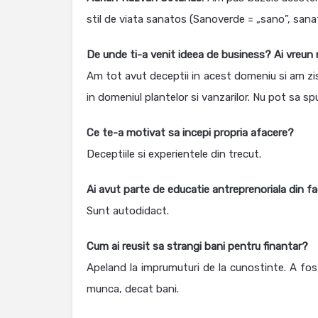
stil de viata sanatos (Sanoverde = „sano”, sanatos,
De unde ti-a venit ideea de business? Ai vreun
Am tot avut deceptii in acest domeniu si am zis
in domeniul plantelor si vanzarilor. Nu pot sa sp
Ce te-a motivat sa incepi propria afacere?
Deceptiile si experientele din trecut.
Ai avut parte de educatie antreprenoriala din f
Sunt autodidact.
Cum ai reusit sa strangi bani pentru finantar?
Apeland la imprumuturi de la cunostinte. A fo
munca, decat bani.