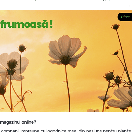
 magazinul online?
 companii impreuna cu logodnica mea, din pasiune pentru plante 