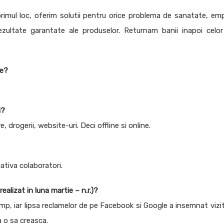
rimul loc, oferim solutii pentru orice problema de sanatate, emp
ezultate garantate ale produselor. Returnam banii inapoi celor
te?
i?
 drogerii, website-uri. Deci offline si online.
ativa colaboratori.
ealizat in luna martie – n.r.)?
timp, iar lipsa reclamelor de pe Facebook si Google a insemnat vizi
a o sa creasca.