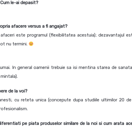
? Cum le-ai depasit?
opria afacere versus a fi angajat?
afaceri este programul (flexibilitatea acestuia); dezavantajul es
tot nu termini.
mai. In general oamenii trebuie sa isi mentina starea de sanata
mintala).
ere de la voi?
sti, cu reteta unica (concepute dupa studiile ultimilor 20 de 
rofesionalism.
ferentiati pe piata produselor similare de la noi si cum arata ac