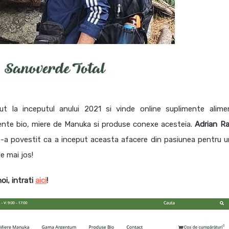
t la inceputul anului 2021 si vinde online suplimente alime
mente bio, miere de Manuka si produse conexe acesteia.
Adrian R
e-a povestit ca a inceput aceasta afacere din pasiunea pentru un
e mai jos!
noi, intrati
aici
!