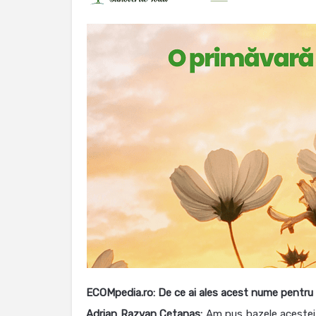
ECOMpedia.ro: De ce ai ales acest nume pentru
Adrian Razvan Cetanas:
Am pus bazele acestei