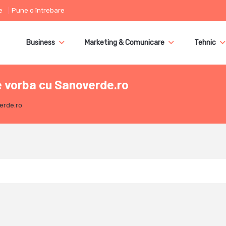
e
Pune o întrebare
Business
Marketing & Comunicare
Tehnic
 vorba cu Sanoverde.ro
erde.ro