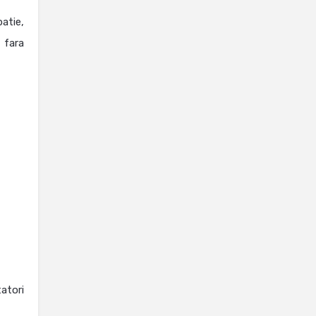
atie,
 fara
tatori