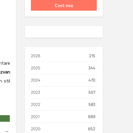
2026
215
ntare
2025
344
azvan
2024
470
 stil
2023
507
2022
583
2021
689
2020
652