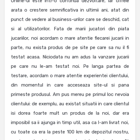
Online-ul este intr-o continua dezvoltare, iar cifrele
arata o crestere semnificativa in ultimii ani, atat din
punct de vedere al business-urilor care se deschid, cat
si al utilizatorilor. Fata de marii jucatori din piata
jucariilor, noi acordam o mare atentie fiecarei jucarii in
parte, nu exista produs de pe site pe care sa nu il fi
testat acasa. Niciodata nu am adus la vanzare jucarii
pe care nu le-am testat noi. Pe langa partea de
testare, acordam o mare atentie experientei clientului,
din momentul in care acceseaza site-ul si pana
primeste produsul. Am pus mereu pe primul loc nevoia
clientului: de exemplu, au existat situatii in care clientul
isi dorea foarte mult un produs de la noi, dar era
imposibil sa ii ajunga in timp util, asa ca l-am livrat noi,
cu toate ca era la peste 100 km de depozitul nostru,