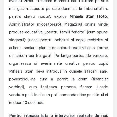
evoluat zilnic. In fiecare moment cand intram pe site
mai gasim aspecte pe care dorim sa le imbunatatim,
pentru clientii nostri”, explica
Mihaela Stan
(
foto
,
Administrator micostore.ro). Magazinul online vinde
produse educative, „pentru familii fericite” (cum spune
sloganul): jucarii pentru bebelusi si copii, rechizite si
articole scolare, planse de colorat reutilizabile si forme
de silicon pentru gatit. Pe langa partea de vanzare,
organizeaza si evenimente creative pentru copii.
Mihaela Stan ne-a introdus in culisele afacerii sale,
povestindu-ne cum a pornit la drum (financiar
vorbind), cum testeaza personal fiecare jucarie
vanduta pe site si cum poti comanda orice pe site-ul ei
in doar 40 secunde.
Pentru intreaga lista a interviurilor realizate de noi,