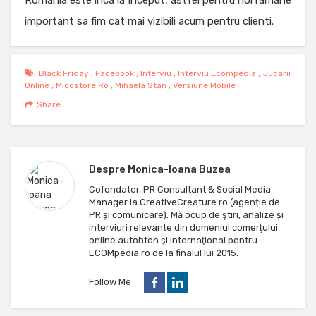
important sa fim cat mai vizibili acum pentru clienti.
Black Friday
,
Facebook
,
Interviu
,
Interviu Ecompedia
,
Jucarii
Online
,
Micostore.ro
,
Mihaela Stan
,
Versiune Mobile
Share
Despre
Monica-Ioana Buzea
Cofondator, PR Consultant & Social Media
Manager la CreativeCreature.ro (agenție de
PR și comunicare). Mă ocup de ştiri, analize și
interviuri relevante din domeniul comerţului
online autohton şi internaţional pentru
ECOMpedia.ro de la finalul lui 2015.
Follow Me