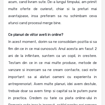
acum, cand livram sute. De-a lungul timpului, am primit
multe oferte de curierat, chiar si la preturi mai
avantajoase, insa preferam sa nu schimbam ceva
atunci cand procesul merge bine.
Ce planuri de viitor aveti in online?
In acest moment, dorim sa ne consolidam pozitia si sa
fim din ce in ce mai cunoscuti. Anul acesta am facut 2
ani de la infiintare, suntem ca un copil, in crestere.
Testam din ce in ce mai multe produse, metode de
vanzare si incercam sa ne cream contacte, caci este
important sa ai alaturi oameni cu experienta in
antreprenoriat. Avem multe planuri, idei avem destule,
trebuie doar sa avem timp si capital sa le putem pune
in practica. Credem cu tarie ca piata online-ului in
Romania este inca la inceput, astfel pentru noi ramane