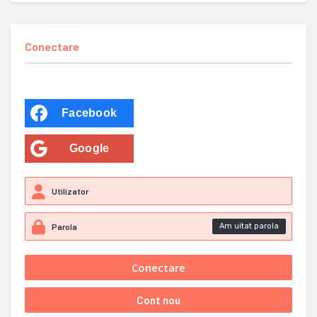
Conectare
Facebook
Google
Am uitat parola