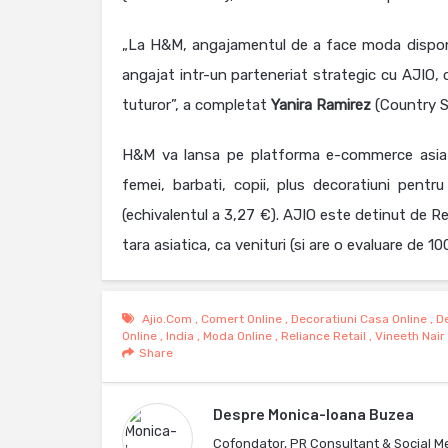
„La H&M, angajamentul de a face moda disponib
angajat intr-un parteneriat strategic cu AJIO, 
tuturor”, a completat
Yanira
Ramirez
(Country S
H&M va lansa pe platforma e-commerce asiati
femei, barbati, copii, plus decoratiuni pentr
(echivalentul a 3,27 €). AJIO este detinut de Re
tara asiatica, ca venituri (si are o evaluare de 100
Ajio.com
,
Comert Online
,
Decoratiuni Casa Online
,
De
Online
,
India
,
Moda Online
,
Reliance Retail
,
Vineeth Nair
Share
Despre
Monica-Ioana Buzea
Cofondator, PR Consultant & Social M