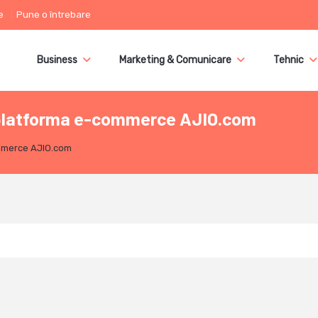
e
Pune o întrebare
Business
Marketing & Comunicare
Tehnic
pe platforma e-commerce AJIO.com
ommerce AJIO.com