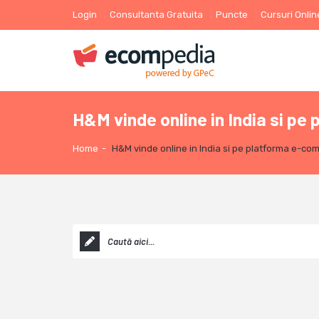
Login
Consultanta Gratuita
Puncte
Cursuri Onlin
H&M vinde online in India si 
Home
-
H&M vinde online in India si pe platforma e-c