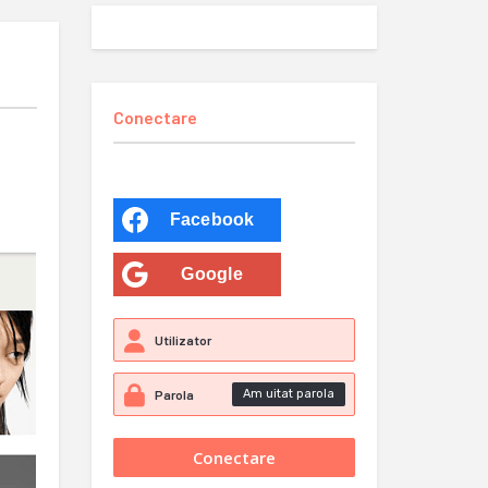
Conectare
Facebook
Google
Am uitat parola