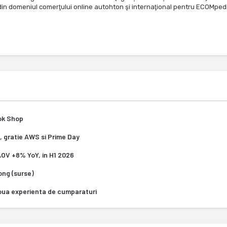
te din domeniul comerţului online autohton şi internaţional pentru ECOMped
Tok Shop
, gratie AWS si Prime Day
 AOV +8% YoY, in H1 2026
Kong (surse)
oua experienta de cumparaturi