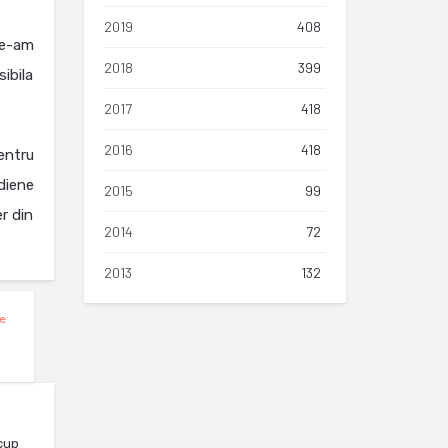
2019
408
ne-am
2018
399
ibila
2017
418
2016
418
entru
diene
2015
99
r din
2014
72
2013
132
e
cup