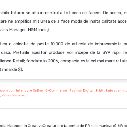
ila tuturor se afla in centrul a tot ceea ce facem. De aceea, 
care ne amplifica misiunea de a face moda de inalta calitate acces
ales Manager, H&M India).
ca o colectie de peste 10.000 de articole de imbracaminte p
u casa. Preturile acestor produse vor incepe de la 399 rupii in
liance Retail; fondata in 2006, compania este cel mai mare retaile
 miliarde $).
coratiuni Interioare Online
,
E-Commerce
,
Fashion Digital
,
H&m
,
Imbracamint
,
Yanira Ramirez
edia Manager la CreativeCreature.ro (agenție de PR și comunicare). Mă o