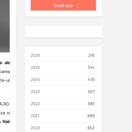
2026
215
a ale
2025
344
carea
2024
470
te-ul
2023
507
2022
583
AJIO.
za si
2021
689
h
Nair
2020
652