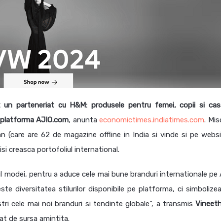
 un parteneriat cu H&M: produsele pentru femei, copii si cas
pe platforma AJIO.com
, anunta
economictimes.indiatimes.com
. Mis
an (care are 62 de magazine offline in India si vinde si pe websi
isi creasca portofoliul international.
ul modei, pentru a aduce cele mai bune branduri internationale pe 
diversitatea stilurilor disponibile pe platforma, ci simbolizea
stri cele mai noi branduri si tendinte globale”, a transmis
Vineet
at de sursa amintita.