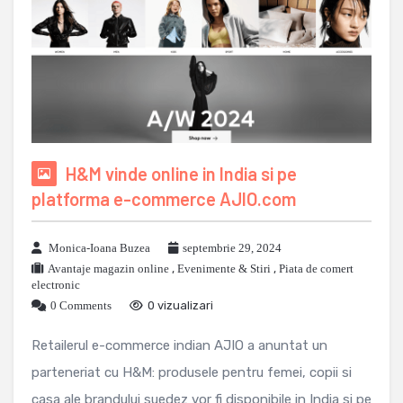
H&M vinde online in India si pe
platforma e-commerce AJIO.com
Monica-Ioana Buzea
septembrie 29, 2024
Avantaje magazin online
,
Evenimente & Stiri
,
Piata de comert
electronic
0 Comments
0 vizualizari
Retailerul e-commerce indian AJIO a anuntat un
parteneriat cu H&M: produsele pentru femei, copii si
casa ale brandului suedez vor fi disponibile in India si pe