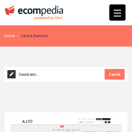
Home
-
Yanira Ramirez
Caută