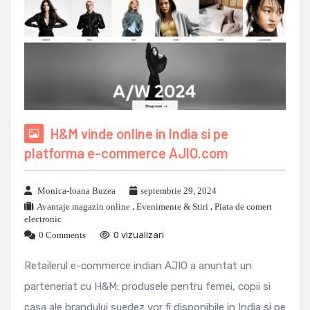
H&M vinde online in India si pe
platforma e-commerce AJIO.com
Monica-Ioana Buzea
septembrie 29, 2024
Avantaje magazin online
,
Evenimente & Stiri
,
Piata de comert
electronic
0 Comments
0 vizualizari
Retailerul e-commerce indian AJIO a anuntat un
parteneriat cu H&M: produsele pentru femei, copii si
casa ale brandului suedez vor fi disponibile in India si pe