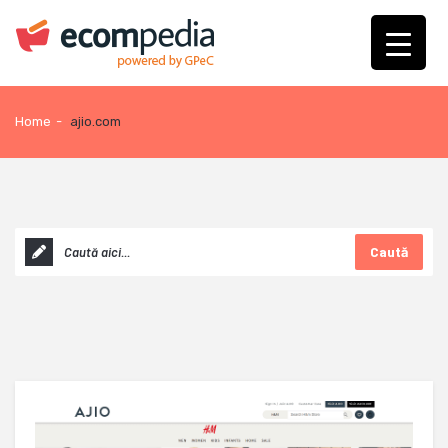
Home
-
ajio.com
Caută