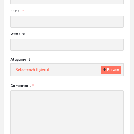
E-Mail
*
Website
Ataşament
Selectează fișierul
Browse
Comentariu
*