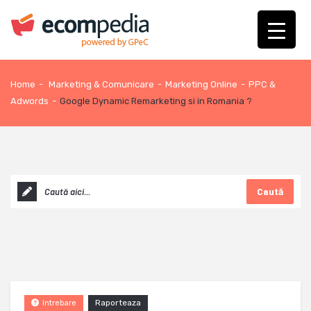
Home
-
Marketing & Comunicare
-
Marketing Online
-
PPC &
Adwords
-
Google Dynamic Remarketing si in Romania ?
Caută
Raporteaza
Intrebare