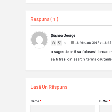
Raspuns (
)
1
Şuşnea George
18 februarie 2017 at 18:35
0
o sugestie ar fi sa folosesti broad
sa filtrezi din search terms cautaril
Lasă Un Răspuns
Name
*
E-Mail
*