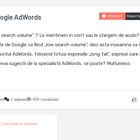
Google AdWords
Raport
Intrebare
ow search volume” ? Le mentinem in cont sau le stergem de acolo?
ate de Google ca fiind „low search volume”, deci asta inseamna ca 
ntul AdWords, folosind totusi expresiile „long tail”, expresii care
teva sugestii de la specialistii AdWords, se poate? Multumesc
ani
1 raspuns
930 vizualizari
,
Low Search Volume
,