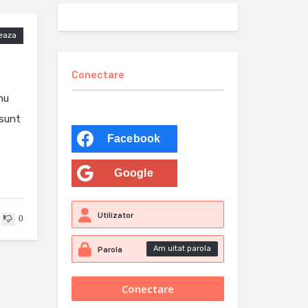
eaza
Conectare
nu
 sunt
Facebook
Google
0
Am uitat parola