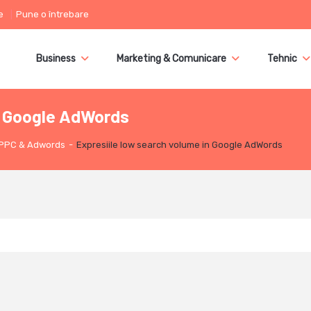
e
Pune o întrebare
Business
Marketing & Comunicare
Tehnic
in Google AdWords
PPC & Adwords
-
Expresiile low search volume in Google AdWords