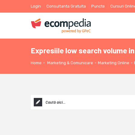
Login
Consultanta Gratuita
Puncte
Cursuri Onlin
Expresiile low search volume 
Home
-
Marketing & Comunicare
-
Marketing Online
-