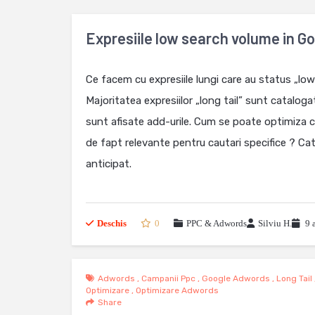
Expresiile low search volume in 
Ce facem cu expresiile lungi care au status „l
Majoritatea expresiilor „long tail” sunt catalog
sunt afisate add-urile. Cum se poate optimiza co
de fapt relevante pentru cautari specifice ? Ca
anticipat.
Deschis
0
PPC & Adwords
Silviu H.
9 
Adwords
,
Campanii Ppc
,
Google Adwords
,
Long Tail
Optimizare
,
Optimizare Adwords
Share