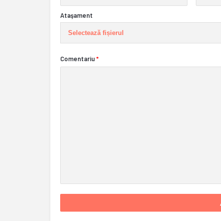
Ataşament
Selectează fișierul
Comentariu
*