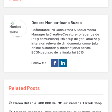
Despre
Monica-Ioana Buzea
Cofondator, PR Consultant & Social Media
Manager la CreativeCreature.ro (agenție de
PR și comunicare). Mă ocup de ştiri, analize și
interviuri relevante din domeniul comerţului
online autohton şi internaţional pentru
ECOMpedia.ro de la finalul lui 2015.
Follow Me
Related Posts
Marea Britanie: 300.000 de IMM-uri vand pe TikTok Shop
Amazon: vanzari cu 20% mai mari YoY, in Q2 2026, gratie