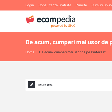
Login
Consultanta Gratuita
Puncte
Cursuri Onlin
De acum, cumperi mai usor de 
Home
-
De acum, cumperi mai usor de pe Pinterest