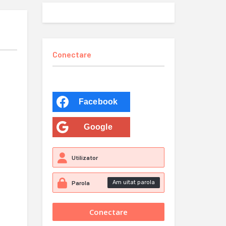
Conectare
Facebook
Google
Am uitat parola