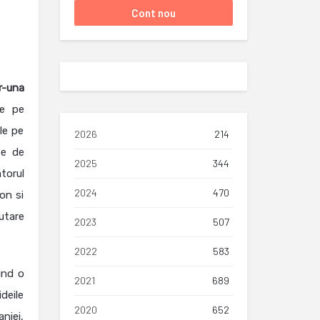
r-una
de pe
le pe
2026
214
te de
2025
344
atorul
2024
470
on si
utare
2023
507
2022
583
ind o
2021
689
deile
2020
652
aniei,