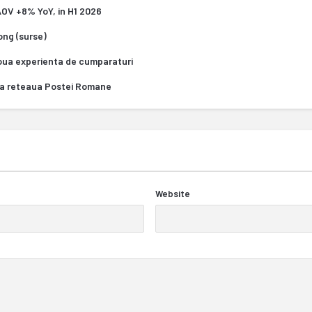
 AOV +8% YoY, in H1 2026
Kong (surse)
oua experienta de cumparaturi
za reteaua Postei Romane
Website