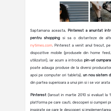
Saptamana aceasta,
Pinterest a anuntat int
pentru shopping
si sa o distanteze de alte
nytimes.com
. Pinterest a venit anul trecut, p
dispozitive mobile (produsele din home feed,
utilizatori), iar acum a introdus
pin-uri cumpara
poate adauga produse de la diversi producatori 
apoi pe computer ori tableta),
un nou sistem d
din partea superioara a unui pin si i se vor arata
Pinterest
(lansat in martie 2010 si evaluat la 1
platforma pe care cauti, descoperi si cumperi p
inspirate pe care le descoperi si implementarea 