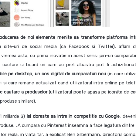
roducerea de noi elemente menite sa transforme platforma int
 site-uri de social media (ca Facebook si Twitter), aflam 
e vremea asta, cu prima inovatie in acest sens: pin-uri cumparabi
 cautare si board-uri care au pret albastru pot fi achizitiona
bile pe desktop
,
un cos digital de cumparaturi nou
(in care utiliz
si care ramane actualizat cand utilizatorul intra online pe telef
e cautare a produselor
(utilizatorul poate apasa pe iconita de ca
 produse similare),
1 miliarde $)
isi doreste sa intre in competitie cu Google
, deven
roduse. „A cumpara cu Pinterest inseamna a face legatura dintre i
lor reala, in viata ta”, a explicat Ben Silbermann, directorul comp