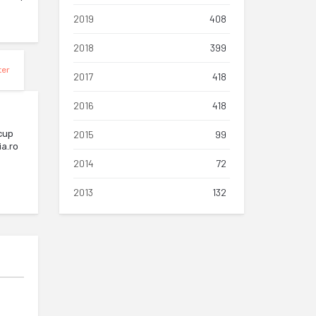
2019
408
2018
399
ter
2017
418
2016
418
cup
2015
99
ia.ro
2014
72
2013
132