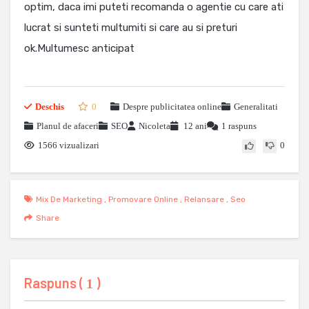
optim, daca imi puteti recomanda o agentie cu care ati
lucrat si sunteti multumiti si care au si preturi
ok.Multumesc anticipat
Deschis
0
Despre publicitatea online
Generalitati
Planul de afaceri
SEO
Nicoleta
12 ani
1 raspuns
1566 vizualizari
0
Mix De Marketing
,
Promovare Online
,
Relansare
,
Seo
Share
Raspuns (
)
1