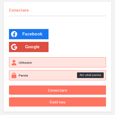
Conectare
Facebook
Google
Am uitat parola