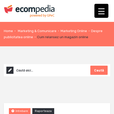
Home
-
Marketing & Comunicare
-
Marketing Online
-
Despre
publicitatea online
-
Cum relansez un magazin online
Caută
Raporteaza
Intrebare