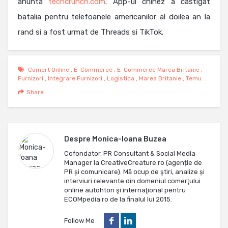
anunta
techcrunch.com
. App-ul chinez a castigat
batalia pentru telefoanele americanilor al doilea an la
rand si a fost urmat de Threads si TikTok.
Comert Online
,
E-Commerce
,
E-Commerce Marea Britanie
,
Furnizori
,
Integrare Furnizori
,
Logistica
,
Marea Britanie
,
Temu
Share
Despre
Monica-Ioana Buzea
Cofondator, PR Consultant & Social Media
Manager la CreativeCreature.ro (agenție de
PR și comunicare). Mă ocup de ştiri, analize și
interviuri relevante din domeniul comerţului
online autohton şi internaţional pentru
ECOMpedia.ro de la finalul lui 2015.
Follow Me