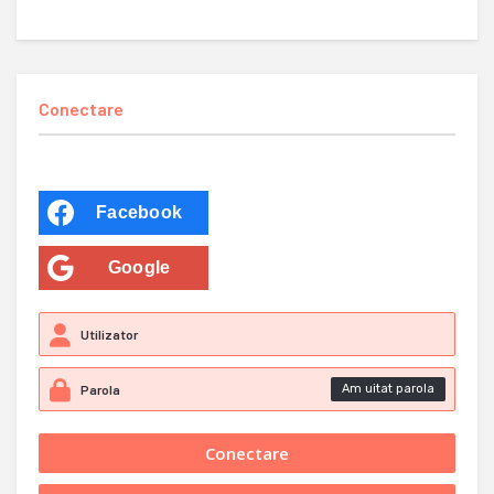
Conectare
Facebook
Google
Am uitat parola