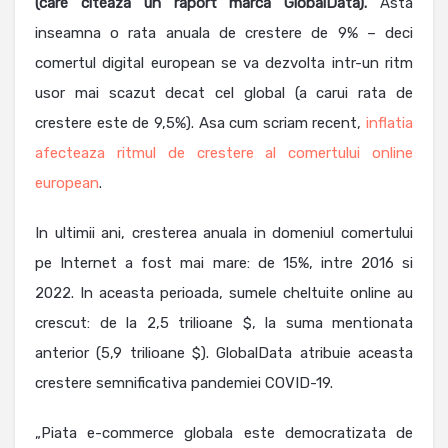
(care citeaza un raport marca GlobalData).
Asta
inseamna o rata anuala de crestere de 9% – deci
comertul digital european se va dezvolta intr-un ritm
usor mai scazut decat cel global (a carui rata de
crestere este de 9,5%). Asa cum scriam recent,
inflatia
afecteaza ritmul de crestere al comertului online
european
.
In ultimii ani, cresterea anuala in domeniul comertului
pe Internet a fost mai mare: de 15%, intre 2016 si
2022. In aceasta perioada, sumele cheltuite online au
crescut: de la 2,5 trilioane $, la suma mentionata
anterior (5,9 trilioane $). GlobalData atribuie aceasta
crestere semnificativa pandemiei COVID-19.
„Piata e-commerce globala este democratizata de