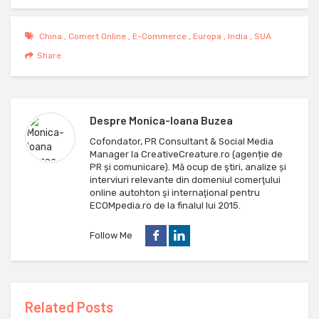
China
,
Comert Online
,
E-Commerce
,
Europa
,
India
,
SUA
Share
Despre
Monica-Ioana Buzea
Cofondator, PR Consultant & Social Media
Manager la CreativeCreature.ro (agenție de
PR și comunicare). Mă ocup de ştiri, analize și
interviuri relevante din domeniul comerţului
online autohton şi internaţional pentru
ECOMpedia.ro de la finalul lui 2015.
Follow Me
Related Posts