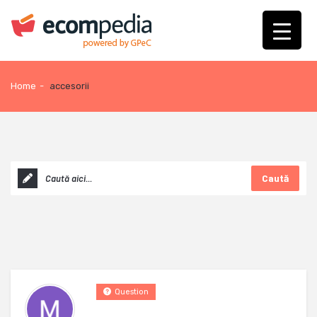
Home
-
accesorii
Caută
Question