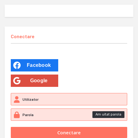
Conectare
Facebook
Google
Am uitat parola