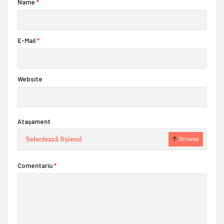
Name
*
E-Mail
*
Website
Ataşament
Selectează fișierul
Browse
Comentariu
*