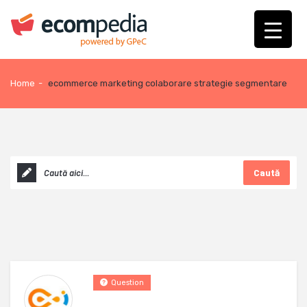
Home
-
ecommerce marketing colaborare strategie segmentare
Caută
Question