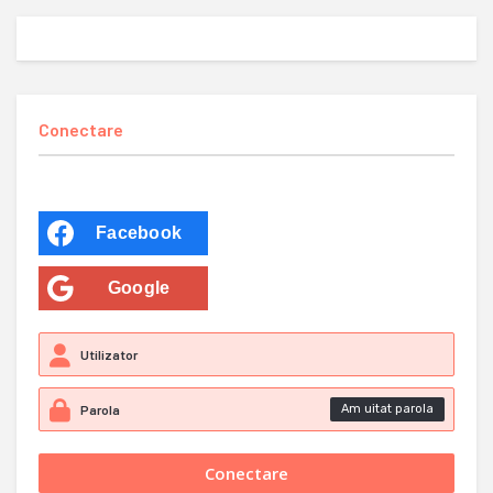
Conectare
Facebook
Google
Am uitat parola